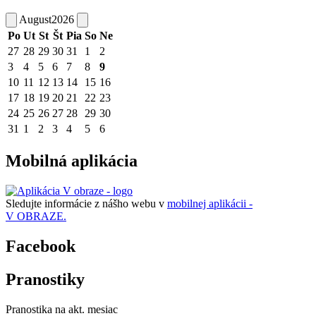
August
2026
Po
Ut
St
Št
Pia
So
Ne
27
28
29
30
31
1
2
3
4
5
6
7
8
9
10
11
12
13
14
15
16
17
18
19
20
21
22
23
24
25
26
27
28
29
30
31
1
2
3
4
5
6
Mobilná aplikácia
Sledujte informácie z nášho webu v
mobilnej aplikácii -
V OBRAZE.
Facebook
Pranostiky
Pranostika na akt. mesiac