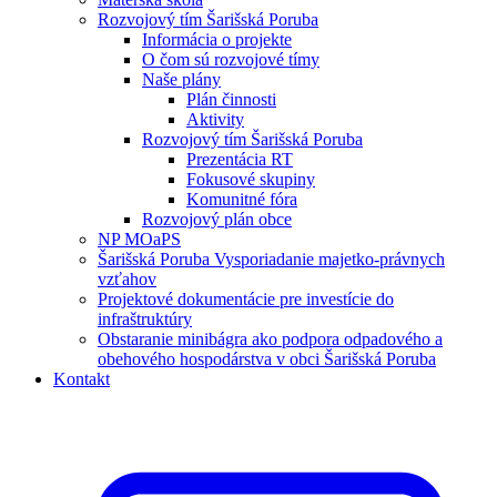
Rozvojový tím Šarišská Poruba
Informácia o projekte
O čom sú rozvojové tímy
Naše plány
Plán činnosti
Aktivity
Rozvojový tím Šarišská Poruba
Prezentácia RT
Fokusové skupiny
Komunitné fóra
Rozvojový plán obce
NP MOaPS
Šarišská Poruba Vysporiadanie majetko-právnych
vzťahov
Projektové dokumentácie pre investície do
infraštruktúry
Obstaranie minibágra ako podpora odpadového a
obehového hospodárstva v obci Šarišská Poruba
Kontakt