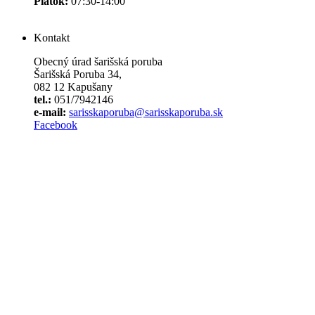
Piatok:
07:30-14:00
Kontakt
Obecný úrad šarišská poruba
Šarišská Poruba 34,
082 12 Kapušany
tel.:
051/7942146
e-mail:
sarisskaporuba@sarisskaporuba.sk
Facebook