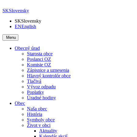
SK
Slovensky
SK
Slovensky
EN
English
Menu
Obecný úrad
Starosta obce
Poslanci OZ
Komisie OZ
Zápisnice a uznesenia
Hlavný kontrolór obce
Tlačivá
Vývoz odpadu
Poplatky
Úradné hodiny
Obec
Naša obec
História
Symboly obce
Život v obci
Aktuality
Kalendár akcií