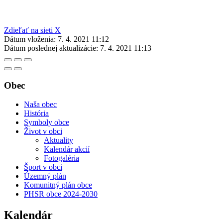
Zdieľať na sieti X
Dátum vloženia:
7. 4. 2021 11:12
Dátum poslednej aktualizácie:
7. 4. 2021 11:13
Obec
Naša obec
História
Symboly obce
Život v obci
Aktuality
Kalendár akcií
Fotogaléria
Šport v obci
Územný plán
Komunitný plán obce
PHSR obce 2024-2030
Kalendár