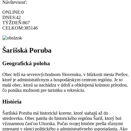
Návštevnosť:
ONLINE:
0
DNES:
42
TÝŽDEŇ:
867
CELKOM:
385146
Šarišská Poruba
Geografická poloha
Obec leží na severovýchodnom Slovensku, v blízkosti mesta Prešov,
ktoré je administratívnym a hospodárskym centrom regiónu. Je to
malá obec, ktorá sa nachádza v údolí a obklopená krásnou prírodou,
čo ponúka možnosti pre turistiku a rekreáciu.
História
Šarišská Poruba má historické korene, ktoré siahajú až do
stredoveku. Obec patrila do historického regiónu Šariš, ktorý bol
významnou časťou Uhorska. Počas svojej histórie prešla rôznymi
zmenami v rámci politického a administratívneho usporiadania. Ako