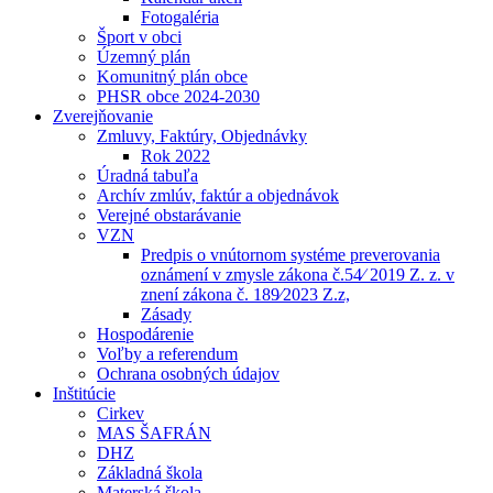
Fotogaléria
Šport v obci
Územný plán
Komunitný plán obce
PHSR obce 2024-2030
Zverejňovanie
Zmluvy, Faktúry, Objednávky
Rok 2022
Úradná tabuľa
Archív zmlúv, faktúr a objednávok
Verejné obstarávanie
VZN
Predpis o vnútornom systéme preverovania
oznámení v zmysle zákona č.54⁄ 2019 Z. z. v
znení zákona č. 189⁄2023 Z.z,
Zásady
Hospodárenie
Voľby a referendum
Ochrana osobných údajov
Inštitúcie
Cirkev
MAS ŠAFRÁN
DHZ
Základná škola
Materská škola