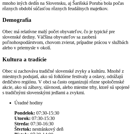
mnoho iných dedín na Slovensku, aj Šarišská Poruba bola počas
rôznych období súčasťou rôznych feudálnych majetkov.
Demografia
Obec má relatívne malý počet obyvateľov, čo je typické pre
slovenské dediny. Väčšina obyvateľov sa zaoberá
poľnohospodárstvom, chovom zvierat, prípadne prácou v službách
alebo v priemysle v okolí.
Kultura a tradície
Obec si zachováva tradičné slovenské zvyky a kultúru. Mnohé z
miestnych podujatí, ako sú folklórne festivaly a oslavy, odrážajú
dedičstvo regiónu. V obci sa často organizujú rôzne spoločenské
akcie, ako sú zábavy, slávnosti, alebo miestne trhy, ktoré sú spojené
s tradičnými slovenskými jedlami a zvykmi.
Úradné hodiny
Pondelok:
07:30-15:30
Utorok:
07:30-15:30
Streda:
07:30-16:30
Štvrtok:
nestránkový deň