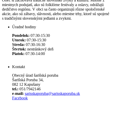
Obec si zachováva tradičné slovenské zvyky a kultúru. Mnohé z
miestnych podujatí, ako sú folklórne festivaly a oslavy, odrážajú
dedičstvo regiónu. V obci sa často organizujú rôzne spoločenské
akcie, ako sú zábavy, slávnosti, alebo miestne trhy, ktoré sú spojené
s tradičnými slovenskými jedlami a zvykmi.
Úradné hodiny
Pondelok:
07:30-15:30
Utorok:
07:30-15:30
Streda:
07:30-16:30
Štvrtok:
nestránkový deň
Piatok:
07:30-14:00
Kontakt
Obecný úrad šarišská poruba
Šarišská Poruba 34,
082 12 Kapušany
tel.:
051/7942146
e-mail:
sarisskaporuba@sarisskaporuba.sk
Facebook