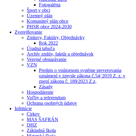
Fotogaléria
Šport v obci
Územný plán
Komunitný plán obce
PHSR obce 2024-2030
Zverejňovanie
Zmluvy, Faktúry, Objednávky
Rok 2022
Úradná tabuľa
Archív zmlúv, faktúr a objednávok
Verejné obstarávanie
VZN
Predpis o vnútornom systéme preverovania
oznámení v zmysle zákona č.54⁄ 2019 Z. z. v
znení zákona č. 189⁄2023 Z.z,
Zásady
Hospodárenie
Voľby a referendum
Ochrana osobných údajov
Inštitúcie
Cirkev
MAS ŠAFRÁN
DHZ
Základná škola
Materská škola