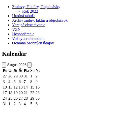
Zmluvy, Faktúry, Objednávky
Rok 2022
Úradná tabuľa
Archív zmlúv, faktúr a objednávok
Verejné obstarávanie
VZN
Hospodárenie
Voľby a referendum
Ochrana osobných údajov
Kalendár
August
2026
Po
Ut
St
Št
Pia
So
Ne
27
28
29
30
31
1
2
3
4
5
6
7
8
9
10
11
12
13
14
15
16
17
18
19
20
21
22
23
24
25
26
27
28
29
30
31
1
2
3
4
5
6