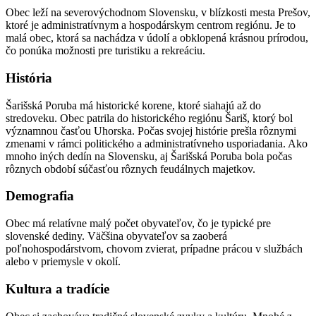
Obec leží na severovýchodnom Slovensku, v blízkosti mesta Prešov,
ktoré je administratívnym a hospodárskym centrom regiónu. Je to
malá obec, ktorá sa nachádza v údolí a obklopená krásnou prírodou,
čo ponúka možnosti pre turistiku a rekreáciu.
História
Šarišská Poruba má historické korene, ktoré siahajú až do
stredoveku. Obec patrila do historického regiónu Šariš, ktorý bol
významnou časťou Uhorska. Počas svojej histórie prešla rôznymi
zmenami v rámci politického a administratívneho usporiadania. Ako
mnoho iných dedín na Slovensku, aj Šarišská Poruba bola počas
rôznych období súčasťou rôznych feudálnych majetkov.
Demografia
Obec má relatívne malý počet obyvateľov, čo je typické pre
slovenské dediny. Väčšina obyvateľov sa zaoberá
poľnohospodárstvom, chovom zvierat, prípadne prácou v službách
alebo v priemysle v okolí.
Kultura a tradície