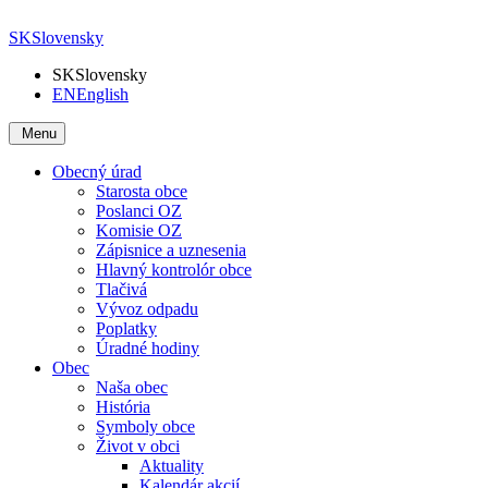
SK
Slovensky
SK
Slovensky
EN
English
Menu
Obecný úrad
Starosta obce
Poslanci OZ
Komisie OZ
Zápisnice a uznesenia
Hlavný kontrolór obce
Tlačivá
Vývoz odpadu
Poplatky
Úradné hodiny
Obec
Naša obec
História
Symboly obce
Život v obci
Aktuality
Kalendár akcií