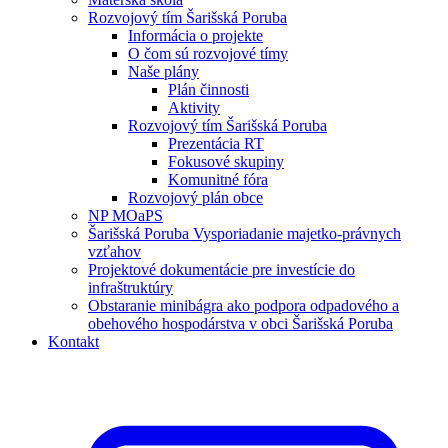
Rozvojový tím Šarišská Poruba
Informácia o projekte
O čom sú rozvojové tímy
Naše plány
Plán činnosti
Aktivity
Rozvojový tím Šarišská Poruba
Prezentácia RT
Fokusové skupiny
Komunitné fóra
Rozvojový plán obce
NP MOaPS
Šarišská Poruba Vysporiadanie majetko-právnych
vzťahov
Projektové dokumentácie pre investície do
infraštruktúry
Obstaranie minibágra ako podpora odpadového a
obehového hospodárstva v obci Šarišská Poruba
Kontakt