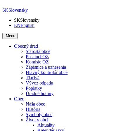
SK
Slovensky
SK
Slovensky
EN
English
Menu
Obecný úrad
Starosta obce
Poslanci OZ
Komisie OZ
Zápisnice a uznesenia
Hlavný kontrolór obce
Tlačivá
Vývoz odpadu
Poplatky
Úradné hodiny
Obec
Naša obec
História
Symboly obce
Život v obci
Aktuality
Kalendár akcií