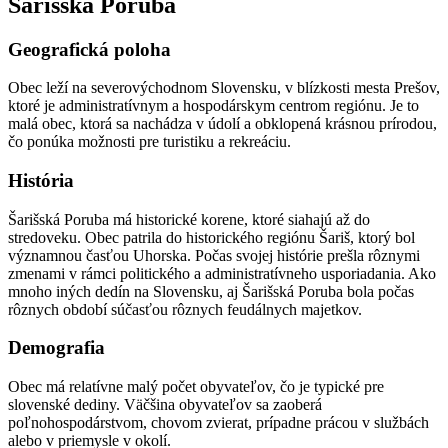
Šarišská Poruba
Geografická poloha
Obec leží na severovýchodnom Slovensku, v blízkosti mesta Prešov,
ktoré je administratívnym a hospodárskym centrom regiónu. Je to
malá obec, ktorá sa nachádza v údolí a obklopená krásnou prírodou,
čo ponúka možnosti pre turistiku a rekreáciu.
História
Šarišská Poruba má historické korene, ktoré siahajú až do
stredoveku. Obec patrila do historického regiónu Šariš, ktorý bol
významnou časťou Uhorska. Počas svojej histórie prešla rôznymi
zmenami v rámci politického a administratívneho usporiadania. Ako
mnoho iných dedín na Slovensku, aj Šarišská Poruba bola počas
rôznych období súčasťou rôznych feudálnych majetkov.
Demografia
Obec má relatívne malý počet obyvateľov, čo je typické pre
slovenské dediny. Väčšina obyvateľov sa zaoberá
poľnohospodárstvom, chovom zvierat, prípadne prácou v službách
alebo v priemysle v okolí.