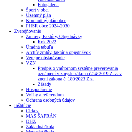
Fotogaléria
Šport v obci
Územný plán
Komunitný plán obce
PHSR obce 2024-2030
Zverejňovanie
Zmluvy, Faktúry, Objednávky
Rok 2022
Úradná tabuľa
Archív zmlúv, faktúr a objednávok
Verejné obstarávanie
VZN
Predpis o vnútornom systéme preverovania
oznámení v zmysle zákona č.54⁄ 2019 Z. z. v
znení zákona č. 189⁄2023 Z.z,
Zásady
Hospodárenie
Voľby a referendum
Ochrana osobných údajov
Inštitúcie
Cirkev
MAS ŠAFRÁN
DHZ
Základná škola
Materská škola