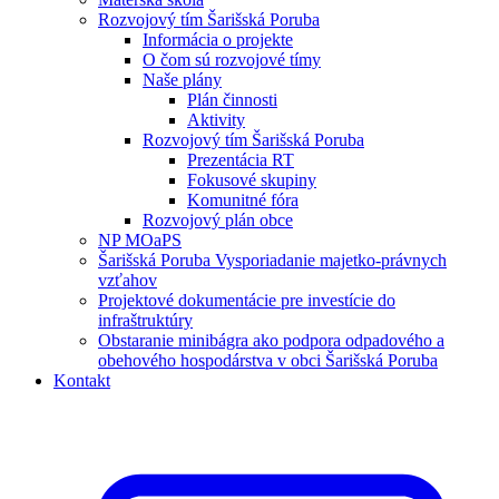
Rozvojový tím Šarišská Poruba
Informácia o projekte
O čom sú rozvojové tímy
Naše plány
Plán činnosti
Aktivity
Rozvojový tím Šarišská Poruba
Prezentácia RT
Fokusové skupiny
Komunitné fóra
Rozvojový plán obce
NP MOaPS
Šarišská Poruba Vysporiadanie majetko-právnych
vzťahov
Projektové dokumentácie pre investície do
infraštruktúry
Obstaranie minibágra ako podpora odpadového a
obehového hospodárstva v obci Šarišská Poruba
Kontakt