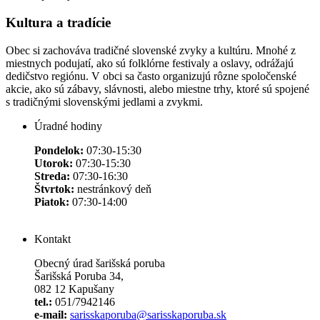
Kultura a tradície
Obec si zachováva tradičné slovenské zvyky a kultúru. Mnohé z
miestnych podujatí, ako sú folklórne festivaly a oslavy, odrážajú
dedičstvo regiónu. V obci sa často organizujú rôzne spoločenské
akcie, ako sú zábavy, slávnosti, alebo miestne trhy, ktoré sú spojené
s tradičnými slovenskými jedlami a zvykmi.
Úradné hodiny
Pondelok:
07:30-15:30
Utorok:
07:30-15:30
Streda:
07:30-16:30
Štvrtok:
nestránkový deň
Piatok:
07:30-14:00
Kontakt
Obecný úrad šarišská poruba
Šarišská Poruba 34,
082 12 Kapušany
tel.:
051/7942146
e-mail:
sarisskaporuba@sarisskaporuba.sk