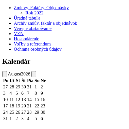
Zmluvy, Faktúry, Objednávky
Rok 2022
Úradná tabuľa
Archív zmlúv, faktúr a objednávok
Verejné obstarávanie
VZN
Hospodárenie
Voľby a referendum
Ochrana osobných údajov
Kalendár
August
2026
Po
Ut
St
Št
Pia
So
Ne
27
28
29
30
31
1
2
3
4
5
6
7
8
9
10
11
12
13
14
15
16
17
18
19
20
21
22
23
24
25
26
27
28
29
30
31
1
2
3
4
5
6