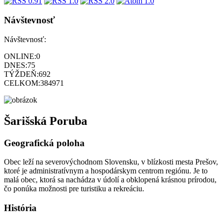
Návštevnosť
Návštevnosť:
ONLINE:
0
DNES:
75
TÝŽDEŇ:
692
CELKOM:
384971
Šarišská Poruba
Geografická poloha
Obec leží na severovýchodnom Slovensku, v blízkosti mesta Prešov,
ktoré je administratívnym a hospodárskym centrom regiónu. Je to
malá obec, ktorá sa nachádza v údolí a obklopená krásnou prírodou,
čo ponúka možnosti pre turistiku a rekreáciu.
História