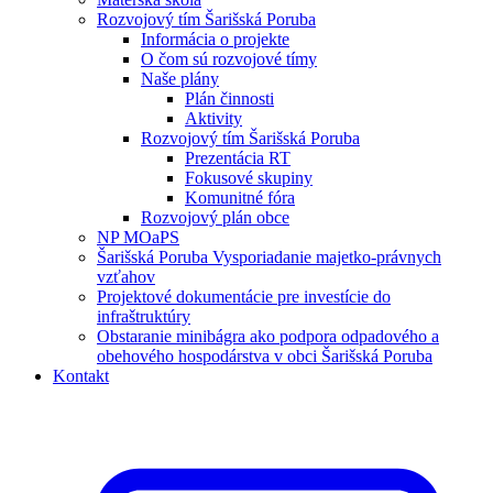
Rozvojový tím Šarišská Poruba
Informácia o projekte
O čom sú rozvojové tímy
Naše plány
Plán činnosti
Aktivity
Rozvojový tím Šarišská Poruba
Prezentácia RT
Fokusové skupiny
Komunitné fóra
Rozvojový plán obce
NP MOaPS
Šarišská Poruba Vysporiadanie majetko-právnych
vzťahov
Projektové dokumentácie pre investície do
infraštruktúry
Obstaranie minibágra ako podpora odpadového a
obehového hospodárstva v obci Šarišská Poruba
Kontakt