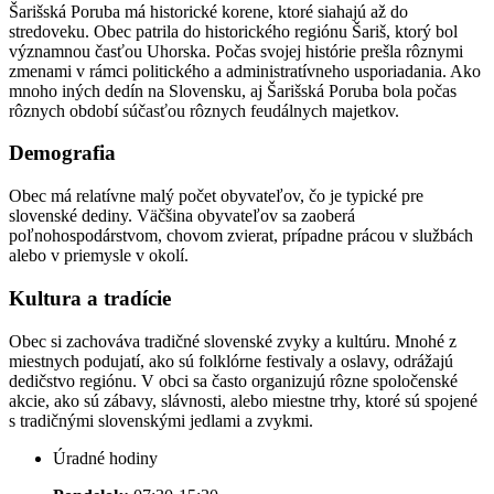
Šarišská Poruba má historické korene, ktoré siahajú až do
stredoveku. Obec patrila do historického regiónu Šariš, ktorý bol
významnou časťou Uhorska. Počas svojej histórie prešla rôznymi
zmenami v rámci politického a administratívneho usporiadania. Ako
mnoho iných dedín na Slovensku, aj Šarišská Poruba bola počas
rôznych období súčasťou rôznych feudálnych majetkov.
Demografia
Obec má relatívne malý počet obyvateľov, čo je typické pre
slovenské dediny. Väčšina obyvateľov sa zaoberá
poľnohospodárstvom, chovom zvierat, prípadne prácou v službách
alebo v priemysle v okolí.
Kultura a tradície
Obec si zachováva tradičné slovenské zvyky a kultúru. Mnohé z
miestnych podujatí, ako sú folklórne festivaly a oslavy, odrážajú
dedičstvo regiónu. V obci sa často organizujú rôzne spoločenské
akcie, ako sú zábavy, slávnosti, alebo miestne trhy, ktoré sú spojené
s tradičnými slovenskými jedlami a zvykmi.
Úradné hodiny