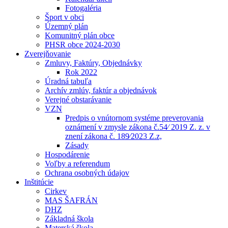
Fotogaléria
Šport v obci
Územný plán
Komunitný plán obce
PHSR obce 2024-2030
Zverejňovanie
Zmluvy, Faktúry, Objednávky
Rok 2022
Úradná tabuľa
Archív zmlúv, faktúr a objednávok
Verejné obstarávanie
VZN
Predpis o vnútornom systéme preverovania
oznámení v zmysle zákona č.54⁄ 2019 Z. z. v
znení zákona č. 189⁄2023 Z.z,
Zásady
Hospodárenie
Voľby a referendum
Ochrana osobných údajov
Inštitúcie
Cirkev
MAS ŠAFRÁN
DHZ
Základná škola
Materská škola