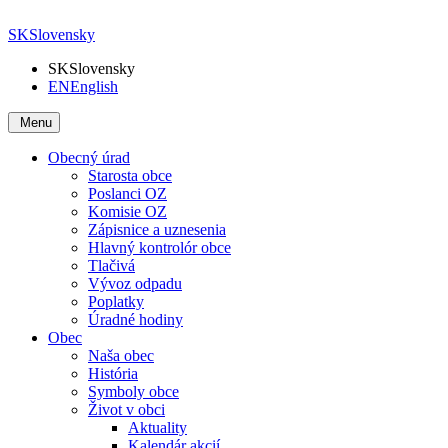
SK
Slovensky
SK
Slovensky
EN
English
Menu
Obecný úrad
Starosta obce
Poslanci OZ
Komisie OZ
Zápisnice a uznesenia
Hlavný kontrolór obce
Tlačivá
Vývoz odpadu
Poplatky
Úradné hodiny
Obec
Naša obec
História
Symboly obce
Život v obci
Aktuality
Kalendár akcií