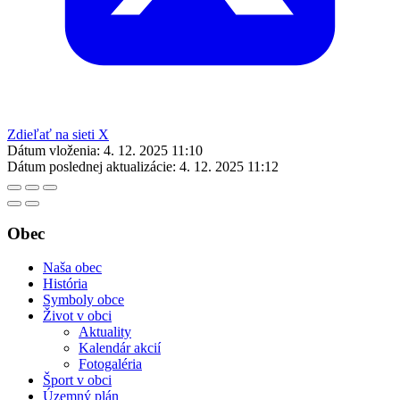
Zdieľať na sieti X
Dátum vloženia:
4. 12. 2025 11:10
Dátum poslednej aktualizácie:
4. 12. 2025 11:12
Obec
Naša obec
História
Symboly obce
Život v obci
Aktuality
Kalendár akcií
Fotogaléria
Šport v obci
Územný plán