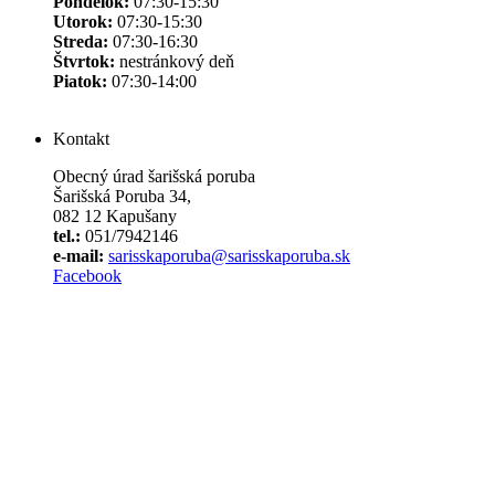
Pondelok:
07:30-15:30
Utorok:
07:30-15:30
Streda:
07:30-16:30
Štvrtok:
nestránkový deň
Piatok:
07:30-14:00
Kontakt
Obecný úrad šarišská poruba
Šarišská Poruba 34,
082 12 Kapušany
tel.:
051/7942146
e-mail:
sarisskaporuba@sarisskaporuba.sk
Facebook