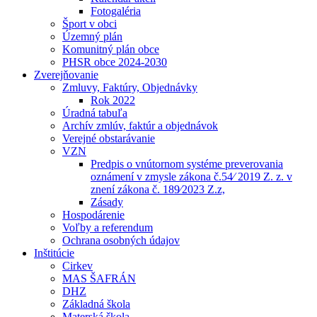
Fotogaléria
Šport v obci
Územný plán
Komunitný plán obce
PHSR obce 2024-2030
Zverejňovanie
Zmluvy, Faktúry, Objednávky
Rok 2022
Úradná tabuľa
Archív zmlúv, faktúr a objednávok
Verejné obstarávanie
VZN
Predpis o vnútornom systéme preverovania
oznámení v zmysle zákona č.54⁄ 2019 Z. z. v
znení zákona č. 189⁄2023 Z.z,
Zásady
Hospodárenie
Voľby a referendum
Ochrana osobných údajov
Inštitúcie
Cirkev
MAS ŠAFRÁN
DHZ
Základná škola
Materská škola