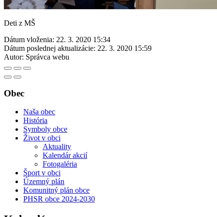
Deti z MŠ
Dátum vloženia:
22. 3. 2020 15:34
Dátum poslednej aktualizácie:
22. 3. 2020 15:59
Autor:
Správca webu
Obec
Naša obec
História
Symboly obce
Život v obci
Aktuality
Kalendár akcií
Fotogaléria
Šport v obci
Územný plán
Komunitný plán obce
PHSR obce 2024-2030