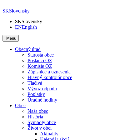
SK
Slovensky
SK
Slovensky
EN
English
Menu
Obecný úrad
Starosta obce
Poslanci OZ
Komisie OZ
Zápisnice a uznesenia
Hlavný kontrolór obce
Tlačivá
Vývoz odpadu
Poplatky
Úradné hodiny
Obec
Naša obec
História
Symboly obce
Život v obci
Aktuality
Kalendár akcií