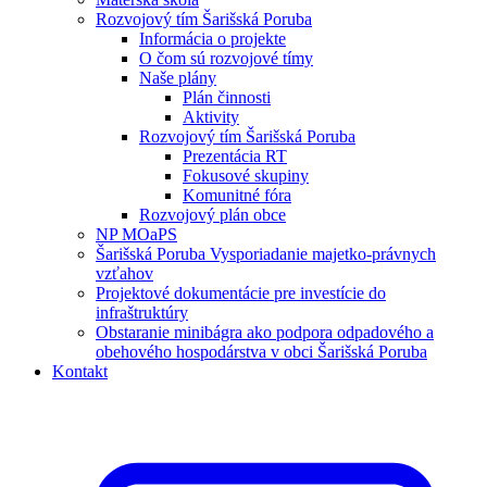
Rozvojový tím Šarišská Poruba
Informácia o projekte
O čom sú rozvojové tímy
Naše plány
Plán činnosti
Aktivity
Rozvojový tím Šarišská Poruba
Prezentácia RT
Fokusové skupiny
Komunitné fóra
Rozvojový plán obce
NP MOaPS
Šarišská Poruba Vysporiadanie majetko-právnych
vzťahov
Projektové dokumentácie pre investície do
infraštruktúry
Obstaranie minibágra ako podpora odpadového a
obehového hospodárstva v obci Šarišská Poruba
Kontakt