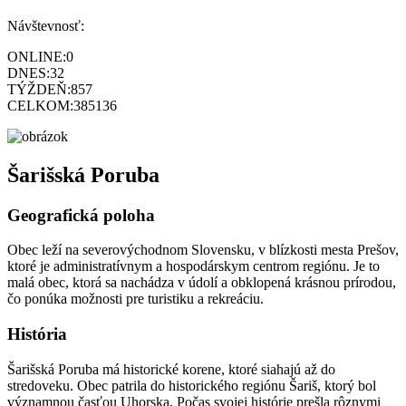
Návštevnosť:
ONLINE:
0
DNES:
32
TÝŽDEŇ:
857
CELKOM:
385136
Šarišská Poruba
Geografická poloha
Obec leží na severovýchodnom Slovensku, v blízkosti mesta Prešov,
ktoré je administratívnym a hospodárskym centrom regiónu. Je to
malá obec, ktorá sa nachádza v údolí a obklopená krásnou prírodou,
čo ponúka možnosti pre turistiku a rekreáciu.
História
Šarišská Poruba má historické korene, ktoré siahajú až do
stredoveku. Obec patrila do historického regiónu Šariš, ktorý bol
významnou časťou Uhorska. Počas svojej histórie prešla rôznymi