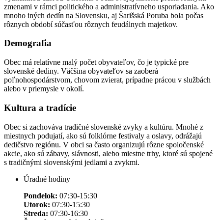
zmenami v rámci politického a administratívneho usporiadania. Ako
mnoho iných dedín na Slovensku, aj Šarišská Poruba bola počas
rôznych období súčasťou rôznych feudálnych majetkov.
Demografia
Obec má relatívne malý počet obyvateľov, čo je typické pre
slovenské dediny. Väčšina obyvateľov sa zaoberá
poľnohospodárstvom, chovom zvierat, prípadne prácou v službách
alebo v priemysle v okolí.
Kultura a tradície
Obec si zachováva tradičné slovenské zvyky a kultúru. Mnohé z
miestnych podujatí, ako sú folklórne festivaly a oslavy, odrážajú
dedičstvo regiónu. V obci sa často organizujú rôzne spoločenské
akcie, ako sú zábavy, slávnosti, alebo miestne trhy, ktoré sú spojené
s tradičnými slovenskými jedlami a zvykmi.
Úradné hodiny
Pondelok:
07:30-15:30
Utorok:
07:30-15:30
Streda:
07:30-16:30