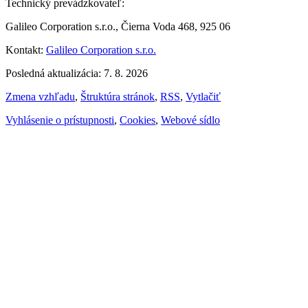
Technický prevádzkovateľ:
Galileo Corporation s.r.o., Čierna Voda 468, 925 06
Kontakt:
Galileo Corporation s.r.o.
Posledná aktualizácia: 7. 8. 2026
Zmena vzhľadu
,
Štruktúra stránok
,
RSS
,
Vytlačiť
Vyhlásenie o prístupnosti
,
Cookies
,
Webové sídlo