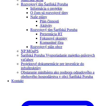
Rozvojový tím Šarišská Poruba
Informácia o projekte
O čom sú rozvojové tímy
Naše plány
Plán činnosti
Aktivity
Rozvojový tím Šarišská Poruba
Prezentácia RT
Fokusové skupiny
Komunitné fóra
Rozvojový plán obce
NP MOaPS
Šarišská Poruba Vysporiadanie majetko-právnych
vzťahov
Projektové dokumentácie pre investície do
infraštruktúry
Obstaranie minibágra ako podpora odpadového a
obehového hospodárstva v obci Šarišská Poruba
Kontakt