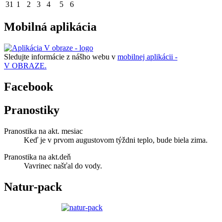
31
1
2
3
4
5
6
Mobilná aplikácia
Sledujte informácie z nášho webu v
mobilnej aplikácii -
V OBRAZE.
Facebook
Pranostiky
Pranostika na akt. mesiac
Keď je v prvom augustovom týždni teplo, bude biela zima.
Pranostika na akt.deň
Vavrinec našťal do vody.
Natur-pack