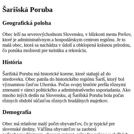
Šarišská Poruba
Geografická poloha
Obec leží na severovýchodnom Slovensku, v blízkosti mesta Prešov,
ktoré je administratívnym a hospodárskym centrom regiónu. Je to
malá obec, ktorá sa nachádza v údolí a obklopená krásnou prírodou,
čo ponúka možnosti pre turistiku a rekreáciu.
História
Šarišská Poruba má historické korene, ktoré siahajú až do
stredoveku. Obec patrila do historického regiónu Šariš, ktorý bol
významnou časťou Uhorska. Počas svojej histórie prešla rôznymi
zmenami v rámci politického a administratívneho usporiadania. Ako
mnoho iných dedín na Slovensku, aj Šarišská Poruba bola počas
rôznych období súčasťou rôznych feudálnych majetkov.
Demografia
Obec má relatívne malý počet obyvateľov, čo je typické pre
slovenské dediny. Väčšina obyvateľov sa zaoberá