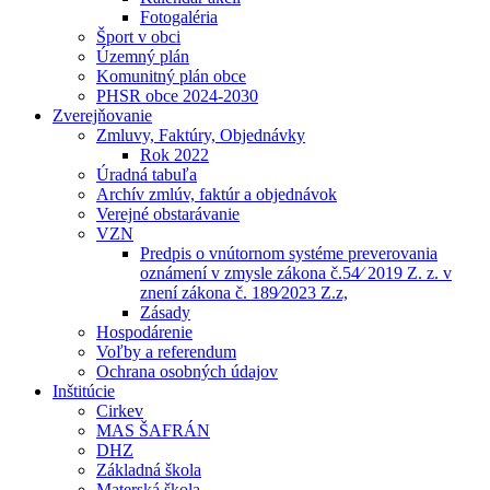
Fotogaléria
Šport v obci
Územný plán
Komunitný plán obce
PHSR obce 2024-2030
Zverejňovanie
Zmluvy, Faktúry, Objednávky
Rok 2022
Úradná tabuľa
Archív zmlúv, faktúr a objednávok
Verejné obstarávanie
VZN
Predpis o vnútornom systéme preverovania
oznámení v zmysle zákona č.54⁄ 2019 Z. z. v
znení zákona č. 189⁄2023 Z.z,
Zásady
Hospodárenie
Voľby a referendum
Ochrana osobných údajov
Inštitúcie
Cirkev
MAS ŠAFRÁN
DHZ
Základná škola
Materská škola