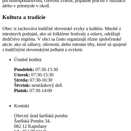
poľnohospodárstvom, chovom zvierat, prípadne prácou v službách
alebo v priemysle v okolí.
Kultura a tradície
Obec si zachováva tradičné slovenské zvyky a kultúru. Mnohé z
miestnych podujatí, ako sú folklórne festivaly a oslavy, odrážajú
dedičstvo regiónu. V obci sa často organizujú rôzne spoločenské
akcie, ako sú zábavy, slávnosti, alebo miestne trhy, ktoré sú spojené
s tradičnými slovenskými jedlami a zvykmi.
Úradné hodiny
Pondelok:
07:30-15:30
Utorok:
07:30-15:30
Streda:
07:30-16:30
Štvrtok:
nestránkový deň
Piatok:
07:30-14:00
Kontakt
Obecný úrad šarišská poruba
Šarišská Poruba 34,
082 12 Kapušany