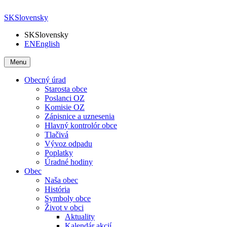
SK
Slovensky
SK
Slovensky
EN
English
Menu
Obecný úrad
Starosta obce
Poslanci OZ
Komisie OZ
Zápisnice a uznesenia
Hlavný kontrolór obce
Tlačivá
Vývoz odpadu
Poplatky
Úradné hodiny
Obec
Naša obec
História
Symboly obce
Život v obci
Aktuality
Kalendár akcií