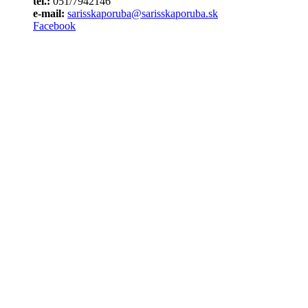
tel.:
051/7942146
e-mail:
sarisskaporuba@sarisskaporuba.sk
Facebook