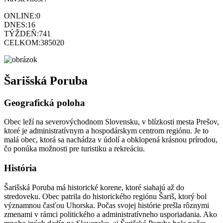
ONLINE:
0
DNES:
16
TÝŽDEŇ:
741
CELKOM:
385020
Šarišská Poruba
Geografická poloha
Obec leží na severovýchodnom Slovensku, v blízkosti mesta Prešov,
ktoré je administratívnym a hospodárskym centrom regiónu. Je to
malá obec, ktorá sa nachádza v údolí a obklopená krásnou prírodou,
čo ponúka možnosti pre turistiku a rekreáciu.
História
Šarišská Poruba má historické korene, ktoré siahajú až do
stredoveku. Obec patrila do historického regiónu Šariš, ktorý bol
významnou časťou Uhorska. Počas svojej histórie prešla rôznymi
zmenami v rámci politického a administratívneho usporiadania. Ako