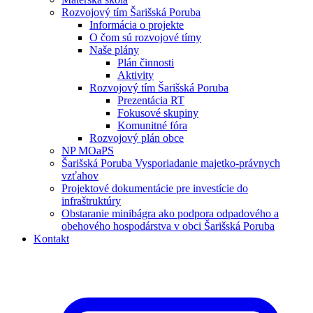
Rozvojový tím Šarišská Poruba
Informácia o projekte
O čom sú rozvojové tímy
Naše plány
Plán činnosti
Aktivity
Rozvojový tím Šarišská Poruba
Prezentácia RT
Fokusové skupiny
Komunitné fóra
Rozvojový plán obce
NP MOaPS
Šarišská Poruba Vysporiadanie majetko-právnych
vzťahov
Projektové dokumentácie pre investície do
infraštruktúry
Obstaranie minibágra ako podpora odpadového a
obehového hospodárstva v obci Šarišská Poruba
Kontakt