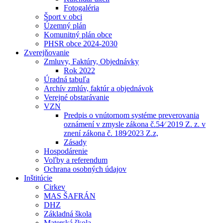
Fotogaléria
Šport v obci
Územný plán
Komunitný plán obce
PHSR obce 2024-2030
Zverejňovanie
Zmluvy, Faktúry, Objednávky
Rok 2022
Úradná tabuľa
Archív zmlúv, faktúr a objednávok
Verejné obstarávanie
VZN
Predpis o vnútornom systéme preverovania
oznámení v zmysle zákona č.54⁄ 2019 Z. z. v
znení zákona č. 189⁄2023 Z.z,
Zásady
Hospodárenie
Voľby a referendum
Ochrana osobných údajov
Inštitúcie
Cirkev
MAS ŠAFRÁN
DHZ
Základná škola
Materská škola