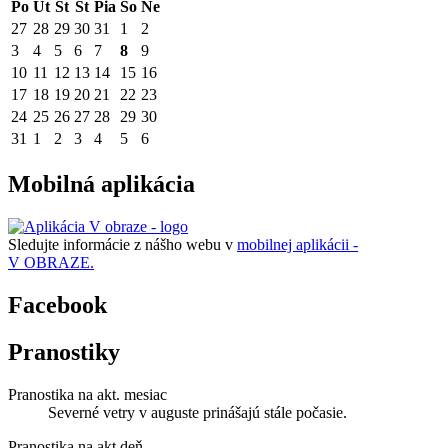
Po
Ut
St
Št
Pia
So
Ne
27
28
29
30
31
1
2
3
4
5
6
7
8
9
10
11
12
13
14
15
16
17
18
19
20
21
22
23
24
25
26
27
28
29
30
31
1
2
3
4
5
6
Mobilná aplikácia
Sledujte informácie z nášho webu v
mobilnej aplikácii -
V OBRAZE.
Facebook
Pranostiky
Pranostika na akt. mesiac
Severné vetry v auguste prinášajú stále počasie.
Pranostika na akt.deň