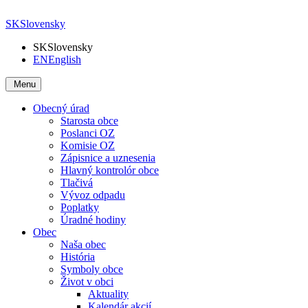
SK
Slovensky
SK
Slovensky
EN
English
Menu
Obecný úrad
Starosta obce
Poslanci OZ
Komisie OZ
Zápisnice a uznesenia
Hlavný kontrolór obce
Tlačivá
Vývoz odpadu
Poplatky
Úradné hodiny
Obec
Naša obec
História
Symboly obce
Život v obci
Aktuality
Kalendár akcií