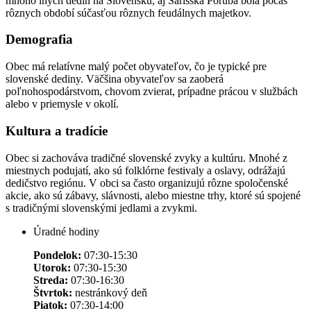
mnoho iných dedín na Slovensku, aj Šarišská Poruba bola počas
rôznych období súčasťou rôznych feudálnych majetkov.
Demografia
Obec má relatívne malý počet obyvateľov, čo je typické pre
slovenské dediny. Väčšina obyvateľov sa zaoberá
poľnohospodárstvom, chovom zvierat, prípadne prácou v službách
alebo v priemysle v okolí.
Kultura a tradície
Obec si zachováva tradičné slovenské zvyky a kultúru. Mnohé z
miestnych podujatí, ako sú folklórne festivaly a oslavy, odrážajú
dedičstvo regiónu. V obci sa často organizujú rôzne spoločenské
akcie, ako sú zábavy, slávnosti, alebo miestne trhy, ktoré sú spojené
s tradičnými slovenskými jedlami a zvykmi.
Úradné hodiny
Pondelok:
07:30-15:30
Utorok:
07:30-15:30
Streda:
07:30-16:30
Štvrtok:
nestránkový deň
Piatok:
07:30-14:00