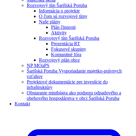
Rozvojový tím Šarišská Poruba
Informácia o projekte
O čom sú rozvojové tímy
Naše plány
Plán činnosti
Aktivity
Rozvojový tím Šarišská Poruba
Prezentácia RT
Fokusové skupiny
Komunitné fóra
Rozvojový plán obce
NP MOaPS
Šarišská Poruba Vysporiadanie majetko-právnych
vzťahov
Projektové dokumentácie pre investície do
infraštruktúry
Obstaranie minibágra ako podpora odpadového a
obehového hospodárstva v obci Šarišská Poruba
Kontakt