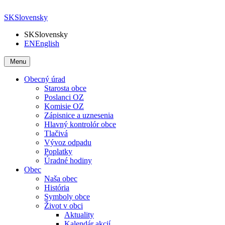
SK
Slovensky
SK
Slovensky
EN
English
Menu
Obecný úrad
Starosta obce
Poslanci OZ
Komisie OZ
Zápisnice a uznesenia
Hlavný kontrolór obce
Tlačivá
Vývoz odpadu
Poplatky
Úradné hodiny
Obec
Naša obec
História
Symboly obce
Život v obci
Aktuality
Kalendár akcií