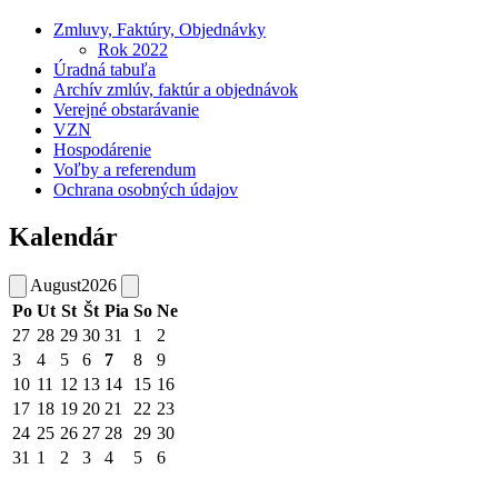
Zmluvy, Faktúry, Objednávky
Rok 2022
Úradná tabuľa
Archív zmlúv, faktúr a objednávok
Verejné obstarávanie
VZN
Hospodárenie
Voľby a referendum
Ochrana osobných údajov
Kalendár
August
2026
Po
Ut
St
Št
Pia
So
Ne
27
28
29
30
31
1
2
3
4
5
6
7
8
9
10
11
12
13
14
15
16
17
18
19
20
21
22
23
24
25
26
27
28
29
30
31
1
2
3
4
5
6