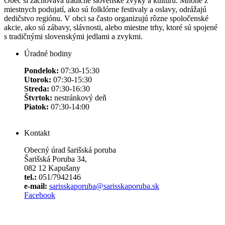
Obec si zachováva tradičné slovenské zvyky a kultúru. Mnohé z
miestnych podujatí, ako sú folklórne festivaly a oslavy, odrážajú
dedičstvo regiónu. V obci sa často organizujú rôzne spoločenské
akcie, ako sú zábavy, slávnosti, alebo miestne trhy, ktoré sú spojené
s tradičnými slovenskými jedlami a zvykmi.
Úradné hodiny
Pondelok:
07:30-15:30
Utorok:
07:30-15:30
Streda:
07:30-16:30
Štvrtok:
nestránkový deň
Piatok:
07:30-14:00
Kontakt
Obecný úrad šarišská poruba
Šarišská Poruba 34,
082 12 Kapušany
tel.:
051/7942146
e-mail:
sarisskaporuba@sarisskaporuba.sk
Facebook