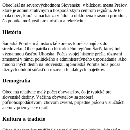
Obec leží na severovýchodnom Slovensku, v blízkosti mesta Prešov,
ktoré je administratívnym a hospodárskym centrom regiónu. Je to
malá obec, ktorá sa nachádza v údolí a obklopená krásnou prírodou,
čo ponúka možnosti pre turistiku a rekreáciu.
História
Šarišská Poruba má historické korene, ktoré siahajú až do
stredoveku. Obec patrila do historického regiónu Šariš, ktorý bol
významnou časťou Uhorska. Počas svojej histórie prešla rôznymi
zmenami v rámci politického a administratívneho usporiadania. Ako
mnoho iných dedín na Slovensku, aj Šarišská Poruba bola počas
rôznych období súčasťou rôznych feudálnych majetkov.
Demografia
Obec má relatívne malý počet obyvateľov, čo je typické pre
slovenské dediny. Väčšina obyvateľov sa zaoberá
poľnohospodárstvom, chovom zvierat, prípadne prácou v službách
alebo v priemysle v okolí.
Kultura a tradície