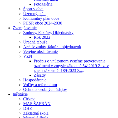
Fotogaléria
Šport v obci
Územný plán
Komunitný plán obce
PHSR obce 2024-2030
Zverejňovanie
Zmluvy, Faktúry, Objednávky
Rok 2022
Úradná tabuľa
Archív zmlúv, faktúr a objednávok
Verejné obstarávanie
VZN
Predpis o vnútornom systéme preverovania
oznámení v zmysle zákona č.54⁄ 2019 Z. z. v
znení zákona č. 189⁄2023 Z.z,
Zásady
Hospodárenie
Voľby a referendum
Ochrana osobných údajov
Inštitúcie
Cirkev
MAS ŠAFRÁN
DHZ
Základná škola
Materská škola