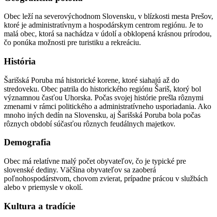
Obec leží na severovýchodnom Slovensku, v blízkosti mesta Prešov,
ktoré je administratívnym a hospodárskym centrom regiónu. Je to
malá obec, ktorá sa nachádza v údolí a obklopená krásnou prírodou,
čo ponúka možnosti pre turistiku a rekreáciu.
História
Šarišská Poruba má historické korene, ktoré siahajú až do
stredoveku. Obec patrila do historického regiónu Šariš, ktorý bol
významnou časťou Uhorska. Počas svojej histórie prešla rôznymi
zmenami v rámci politického a administratívneho usporiadania. Ako
mnoho iných dedín na Slovensku, aj Šarišská Poruba bola počas
rôznych období súčasťou rôznych feudálnych majetkov.
Demografia
Obec má relatívne malý počet obyvateľov, čo je typické pre
slovenské dediny. Väčšina obyvateľov sa zaoberá
poľnohospodárstvom, chovom zvierat, prípadne prácou v službách
alebo v priemysle v okolí.
Kultura a tradície