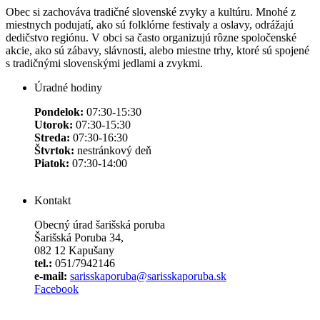
Obec si zachováva tradičné slovenské zvyky a kultúru. Mnohé z
miestnych podujatí, ako sú folklórne festivaly a oslavy, odrážajú
dedičstvo regiónu. V obci sa často organizujú rôzne spoločenské
akcie, ako sú zábavy, slávnosti, alebo miestne trhy, ktoré sú spojené
s tradičnými slovenskými jedlami a zvykmi.
Úradné hodiny
Pondelok:
07:30-15:30
Utorok:
07:30-15:30
Streda:
07:30-16:30
Štvrtok:
nestránkový deň
Piatok:
07:30-14:00
Kontakt
Obecný úrad šarišská poruba
Šarišská Poruba 34,
082 12 Kapušany
tel.:
051/7942146
e-mail:
sarisskaporuba@sarisskaporuba.sk
Facebook