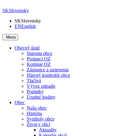
SK
Slovensky
SK
Slovensky
EN
English
Menu
Obecný úrad
Starosta obce
Poslanci OZ
Komisie OZ
Zápisnice a uznesenia
Hlavný kontrolór obce
Tlačivá
Vývoz odpadu
Poplatky
Úradné hodiny
Obec
Naša obec
História
Symboly obce
Život v obci
Aktuality
Kalendár akcií