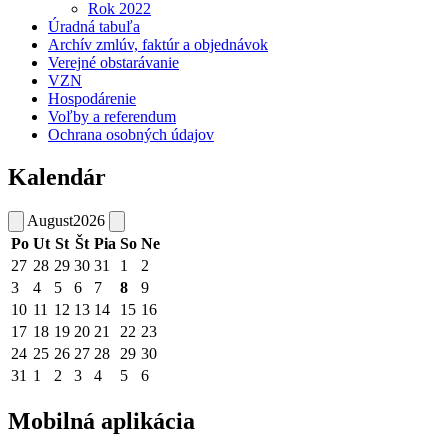
Rok 2022
Úradná tabuľa
Archív zmlúv, faktúr a objednávok
Verejné obstarávanie
VZN
Hospodárenie
Voľby a referendum
Ochrana osobných údajov
Kalendár
August
2026
Po
Ut
St
Št
Pia
So
Ne
27
28
29
30
31
1
2
3
4
5
6
7
8
9
10
11
12
13
14
15
16
17
18
19
20
21
22
23
24
25
26
27
28
29
30
31
1
2
3
4
5
6
Mobilná aplikácia