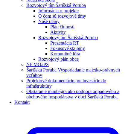
Rozvojový tím Šarišská Poruba
Informácia o projekte
O čom sú rozvojové tímy
Naše plány
Plán činnosti
Aktivity
Rozvojový tím Šarišská Poruba
Prezentácia RT
Fokusové skupiny
Komunitné fóra
Rozvojový plán obce
NP MOaPS
Šarišská Poruba Vysporiadanie majetko-právnych
vzťahov
Projektové dokumentácie pre investície do
infraštruktúry
Obstaranie minibágra ako podpora odpadového a
obehového hospodárstva v obci Šarišská Poruba
Kontakt